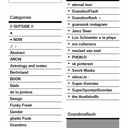
eternal tour
GrandmoFlash
Categories
Grandmoflash ♫
guaranok instagram
// OUTSIDE //
Jamz Dean
♣
Los Schneider a la playa
♥ NOW
me collectors
♬ ♪
neulant van exel
Abstract
PHON-O
ARCHI
sk pinterest
Astrology and meteo
Smirk Masks
Berlinland
stüssi.tv ·
BOOK
Super Komitee
Dada
SuperSpontanKomitee
de la pintura
the Hustlehoffs
Design
Funky Fresh
Gender
Grandmoflash
ghetto Funk
Grandmo