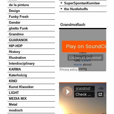
SuperSpontanKomitee
de la pintura
the Hustlehoffs
Design
Funky Fresh
Gender
Grandmoflash
ghetto Funk
Grandmo
GUARANOK
HIP-HOP
History
Illustration
Interdisciplinary
KARMA
Katerholzig
KINO
Kunst Klassiker
LIGHT
MEDIA MIX
Metal
modisch