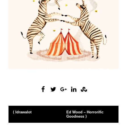
⟨ Idrawalot
Ed Wood – Horrorific
Goodness ⟩