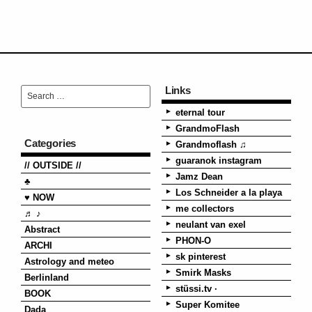
Links
eternal tour
GrandmoFlash
Categories
Grandmoflash ♫
guaranok instagram
// OUTSIDE //
Jamz Dean
♣
Los Schneider a la playa
♥ NOW
me collectors
♬ ♪
neulant van exel
Abstract
PHON-O
ARCHI
sk pinterest
Astrology and meteo
Smirk Masks
Berlinland
stüssi.tv ·
BOOK
Super Komitee
Dada