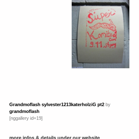
Grandmoflash sylvester1213katerholziG pt2
by
grandmoflash
[nggallery id=19]
more infos & details under our website