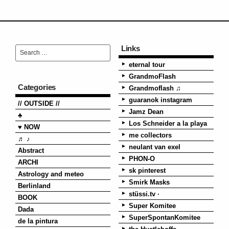
Links
eternal tour
GrandmoFlash
Categories
Grandmoflash ♫
guaranok instagram
// OUTSIDE //
Jamz Dean
♣
Los Schneider a la playa
♥ NOW
me collectors
♬ ♪
neulant van exel
Abstract
PHON-O
ARCHI
sk pinterest
Astrology and meteo
Smirk Masks
Berlinland
stüssi.tv ·
BOOK
Super Komitee
Dada
SuperSpontanKomitee
de la pintura