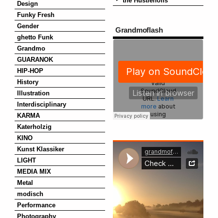
the Hustlehoffs
Design
Funky Fresh
Gender
Grandmoflash
ghetto Funk
Grandmo
GUARANOK
HIP-HOP
History
Illustration
Interdisciplinary
KARMA
Katerholzig
KINO
Kunst Klassiker
LIGHT
MEDIA MIX
Metal
modisch
Performance
Photography