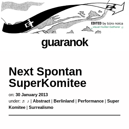
guaranok
Next Spontan
SuperKomitee
on:
30 January 2013
under:
♬ ♪
|
Abstract
|
Berlinland
|
Performance
|
Super
Komitee
|
Surrealismo